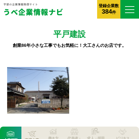
登録企業数
384
件
平戸建設
創業86年小さな工事でもお気軽に！大工さんのお店です。
働き方
代表者・
求人・採用
ビジネス