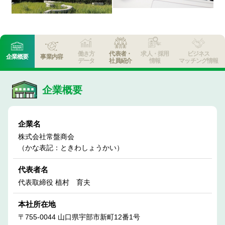
働き方
代表者・
求人・採用
ビジネス
企業概要
事業内容
データ
社員紹介
情報
マッチング情報
企業概要
企業名
株式会社常盤商会
（かな表記：ときわしょうかい）
代表者名
代表取締役 植村 育夫
本社所在地
〒755-0044 山口県宇部市新町12番1号