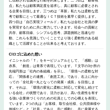
に信頼される誠実な行動を約束します。二つ目は「顧客視
点」私たちは顧客満足度を追求し、真に顧客に必要とされ
る企業を目指します。三つめは「革新」私たちは柔軟な思
考で顧客にとって最適なＩＣＴ技術を素早く提供します。
四つ目は「自己実現フィールド」私たちは会社と社員の夢
を実現するために共に努力していきます。社会への貢献と
共存、顧客目線、シンプルな思考、課題挑戦と迅速な行
動、これらを意識していくことでより強く柔軟性のある組
織として活躍することが出来ると考えております。
CIロゴに込めた想い
イニシャルの「Ｔ」をキービジュアルとして、「感動」は
赤系、「創造」は青系で表現しています。Ｔ文字の3か所の
先端円形は「社内の各組織」を示し、「環境への柔軟な対
応」「関係者との連携」「創意工夫」であり、右上に向か
っての「全社員一丸となっての発展・成長」を目指しま
す。それは、「環境の変化に柔軟に対応して変化し続けて
いる会社」の状態であり、活力があり、高い生産性を有す
る強い企業体づくりのための社員としての心構えを表現し
ています。2つの丸は「お客様、取引会社様、公共団体様や
地域など」と「社員」であり、共に感動し、共に発展する