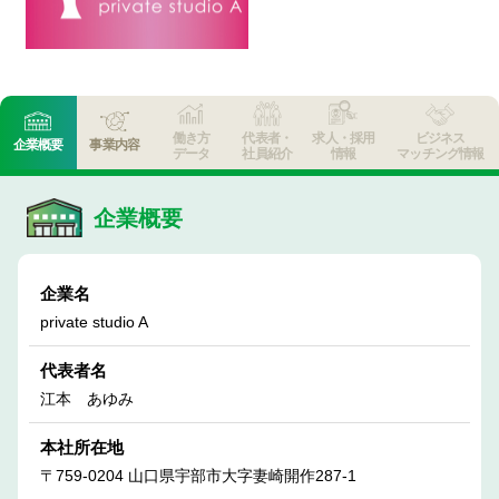
働き方
代表者・
求人・採用
ビジネス
企業概要
事業内容
データ
社員紹介
情報
マッチング情報
企業概要
企業名
private studio A
代表者名
江本 あゆみ
本社所在地
〒759-0204 山口県宇部市大字妻崎開作287‐1